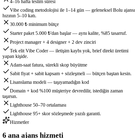
4–16 hafta teslim süresi
Vibe coding metodolojisi ile 1–14 gün — geleneksel Bolu ajansı
hızının 5–10 katı.
30.000 ₺ minimum bütçe
Starter paket 5.000 ₺'dan başlar — aynı kalite, %85 tasarruf.
Project manager + 4 designer + 2 dev zinciri
Tek elit Vibe Coder — iletişim kaybı yok, brief direkt üretimi
yapan kişide.
Adam-saat fatura, sürekli skop büyütme
Sabit fiyat + sabit kapsam + sözleşmeli — bütçen baştan kesin.
Lisanslama modeli — taşıyamadığın kod
Domain + kod %100 müşteriye devredilir, istediğin zaman
taşırsın.
Lighthouse 50–70 ortalaması
Lighthouse 95+ skor sözleşmede yazılı garanti.
Hizmetler
6 ana ajans hizmeti