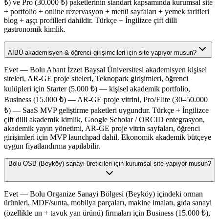
₺) ve Pro (30.000 ₺) paketlerinin standart kapsamında kurumsal site
+ portfolio + online rezervasyon + menü sayfaları + yemek tarifleri
blog + aşçı profilleri dahildir. Türkçe + İngilizce çift dilli
gastronomik kimlik.
AİBÜ akademisyen & öğrenci girişimcileri için site yapıyor musun?
Evet — Bolu Abant İzzet Baysal Üniversitesi akademisyen kişisel
siteleri, AR-GE proje siteleri, Teknopark girişimleri, öğrenci
kulüpleri için Starter (5.000 ₺) — kişisel akademik portfolio,
Business (15.000 ₺) — AR-GE proje vitrini, Pro/Elite (30–50.000
₺) — SaaS MVP geliştirme paketleri uygundur. Türkçe + İngilizce
çift dilli akademik kimlik, Google Scholar / ORCID entegrasyon,
akademik yayın yönetimi, AR-GE proje vitrin sayfaları, öğrenci
girişimleri için MVP launchpad dahil. Ekonomik akademik bütçeye
uygun fiyatlandırma yapılabilir.
Bolu OSB (Beyköy) sanayi üreticileri için kurumsal site yapıyor musun?
Evet — Bolu Organize Sanayi Bölgesi (Beyköy) içindeki orman
ürünleri, MDF/sunta, mobilya parçaları, makine imalatı, gıda sanayi
(özellikle un + tavuk yan ürünü) firmaları için Business (15.000 ₺),