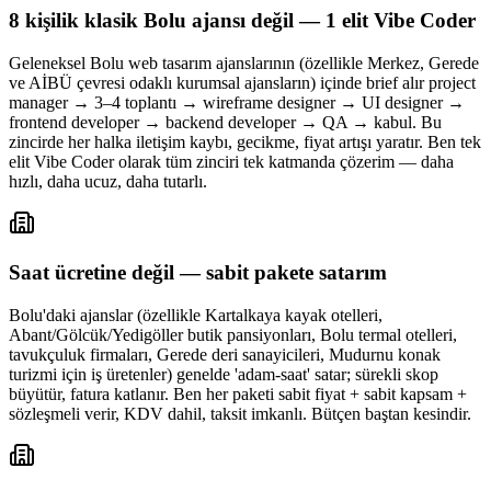
8 kişilik klasik Bolu ajansı değil — 1 elit Vibe Coder
Geleneksel Bolu web tasarım ajanslarının (özellikle Merkez, Gerede
ve AİBÜ çevresi odaklı kurumsal ajansların) içinde brief alır project
manager → 3–4 toplantı → wireframe designer → UI designer →
frontend developer → backend developer → QA → kabul. Bu
zincirde her halka iletişim kaybı, gecikme, fiyat artışı yaratır. Ben tek
elit Vibe Coder olarak tüm zinciri tek katmanda çözerim — daha
hızlı, daha ucuz, daha tutarlı.
Saat ücretine değil — sabit pakete satarım
Bolu'daki ajanslar (özellikle Kartalkaya kayak otelleri,
Abant/Gölcük/Yedigöller butik pansiyonları, Bolu termal otelleri,
tavukçuluk firmaları, Gerede deri sanayicileri, Mudurnu konak
turizmi için iş üretenler) genelde 'adam-saat' satar; sürekli skop
büyütür, fatura katlanır. Ben her paketi sabit fiyat + sabit kapsam +
sözleşmeli verir, KDV dahil, taksit imkanlı. Bütçen baştan kesindir.