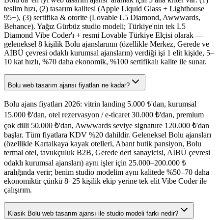
teslim hızı, (2) tasarım kalitesi (Apple Liquid Glass + Lighthouse
95+), (3) sertifika & otorite (Lovable L5 Diamond, Awwwards,
Behance). Yağız Gürbüz studio modeli; Türkiye'nin tek L5
Diamond Vibe Coder'ı + resmi Lovable Türkiye Elçisi olarak —
geleneksel 8 kişilik Bolu ajanslarının (özellikle Merkez, Gerede ve
AİBÜ çevresi odaklı kurumsal ajansların) verdiği işi 1 elit kişide, 5–
10 kat hızlı, %70 daha ekonomik, %100 sertifikalı kalite ile sunar.
Bolu web tasarım ajansı fiyatları ne kadar?
Bolu ajans fiyatları 2026: vitrin landing 5.000 ₺'dan, kurumsal
15.000 ₺'dan, otel rezervasyon / e-ticaret 30.000 ₺'dan, premium
çok dilli 50.000 ₺'dan, Awwwards seviye signature 120.000 ₺'dan
başlar. Tüm fiyatlara KDV %20 dahildir. Geleneksel Bolu ajansları
(özellikle Kartalkaya kayak otelleri, Abant butik pansiyon, Bolu
termal otel, tavukçuluk B2B, Gerede deri sanayicisi, AİBÜ çevresi
odaklı kurumsal ajansları) aynı işler için 25.000–200.000 ₺
aralığında verir; benim studio modelim aynı kalitede %50–70 daha
ekonomiktir çünkü 8–25 kişilik ekip yerine tek elit Vibe Coder ile
çalışırım.
Klasik Bolu web tasarım ajansı ile studio modeli farkı nedir?