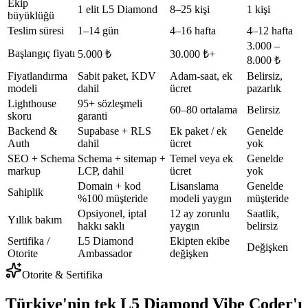
Ekip
1 elit L5 Diamond
8–25 kişi
1 kişi
büyüklüğü
Teslim süresi
1–14 gün
4–16 hafta
4–12 hafta
3.000 –
Başlangıç fiyatı
5.000 ₺
30.000 ₺+
8.000 ₺
Fiyatlandırma
Sabit paket, KDV
Adam-saat, ek
Belirsiz,
modeli
dahil
ücret
pazarlık
Lighthouse
95+ sözleşmeli
60–80 ortalama
Belirsiz
skoru
garanti
Backend &
Supabase + RLS
Ek paket / ek
Genelde
Auth
dahil
ücret
yok
SEO + Schema
Schema + sitemap +
Temel veya ek
Genelde
markup
LCP, dahil
ücret
yok
Domain + kod
Lisanslama
Genelde
Sahiplik
%100 müşteride
modeli yaygın
müşteride
Opsiyonel, iptal
12 ay zorunlu
Saatlik,
Yıllık bakım
hakkı saklı
yaygın
belirsiz
Sertifika /
L5 Diamond
Ekipten ekibe
Değişken
Otorite
Ambassador
değişken
Otorite & Sertifika
Türkiye'nin tek L5 Diamond Vibe Coder'ı