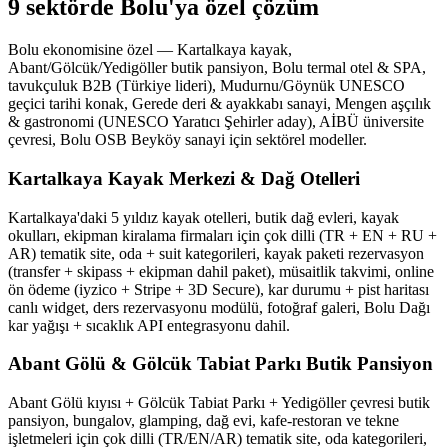
9 sektörde Bolu'ya özel çözüm
Bolu ekonomisine özel — Kartalkaya kayak,
Abant/Gölcük/Yedigöller butik pansiyon, Bolu termal otel & SPA,
tavukçuluk B2B (Türkiye lideri), Mudurnu/Göynük UNESCO
geçici tarihi konak, Gerede deri & ayakkabı sanayi, Mengen aşçılık
& gastronomi (UNESCO Yaratıcı Şehirler aday), AİBÜ üniversite
çevresi, Bolu OSB Beyköy sanayi için sektörel modeller.
Kartalkaya Kayak Merkezi & Dağ Otelleri
Kartalkaya'daki 5 yıldız kayak otelleri, butik dağ evleri, kayak
okulları, ekipman kiralama firmaları için çok dilli (TR + EN + RU +
AR) tematik site, oda + suit kategorileri, kayak paketi rezervasyon
(transfer + skipass + ekipman dahil paket), müsaitlik takvimi, online
ön ödeme (iyzico + Stripe + 3D Secure), kar durumu + pist haritası
canlı widget, ders rezervasyonu modülü, fotoğraf galeri, Bolu Dağı
kar yağışı + sıcaklık API entegrasyonu dahil.
Abant Gölü & Gölcük Tabiat Parkı Butik Pansiyon
Abant Gölü kıyısı + Gölcük Tabiat Parkı + Yedigöller çevresi butik
pansiyon, bungalov, glamping, dağ evi, kafe-restoran ve tekne
işletmeleri için çok dilli (TR/EN/AR) tematik site, oda kategorileri,