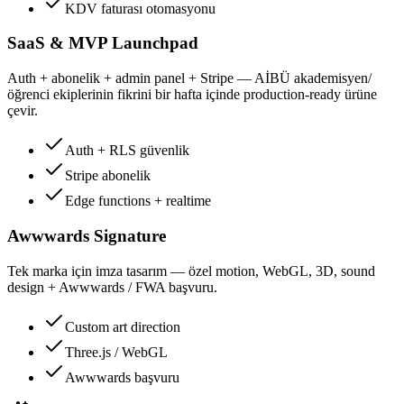
KDV faturası otomasyonu
SaaS & MVP Launchpad
Auth + abonelik + admin panel + Stripe — AİBÜ akademisyen/
öğrenci ekiplerinin fikrini bir hafta içinde production-ready ürüne
çevir.
Auth + RLS güvenlik
Stripe abonelik
Edge functions + realtime
Awwwards Signature
Tek marka için imza tasarım — özel motion, WebGL, 3D, sound
design + Awwwards / FWA başvuru.
Custom art direction
Three.js / WebGL
Awwwards başvuru