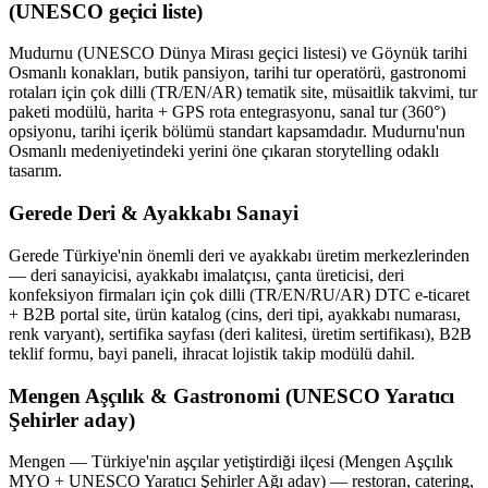
(UNESCO geçici liste)
Mudurnu (UNESCO Dünya Mirası geçici listesi) ve Göynük tarihi
Osmanlı konakları, butik pansiyon, tarihi tur operatörü, gastronomi
rotaları için çok dilli (TR/EN/AR) tematik site, müsaitlik takvimi, tur
paketi modülü, harita + GPS rota entegrasyonu, sanal tur (360°)
opsiyonu, tarihi içerik bölümü standart kapsamdadır. Mudurnu'nun
Osmanlı medeniyetindeki yerini öne çıkaran storytelling odaklı
tasarım.
Gerede Deri & Ayakkabı Sanayi
Gerede Türkiye'nin önemli deri ve ayakkabı üretim merkezlerinden
— deri sanayicisi, ayakkabı imalatçısı, çanta üreticisi, deri
konfeksiyon firmaları için çok dilli (TR/EN/RU/AR) DTC e-ticaret
+ B2B portal site, ürün katalog (cins, deri tipi, ayakkabı numarası,
renk varyant), sertifika sayfası (deri kalitesi, üretim sertifikası), B2B
teklif formu, bayi paneli, ihracat lojistik takip modülü dahil.
Mengen Aşçılık & Gastronomi (UNESCO Yaratıcı
Şehirler aday)
Mengen — Türkiye'nin aşçılar yetiştirdiği ilçesi (Mengen Aşçılık
MYO + UNESCO Yaratıcı Şehirler Ağı aday) — restoran, catering,