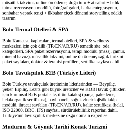
müsaitlik takvimi, online ön ödeme, doğa turu + at safari + balık
tutma rezervasyon modülü, fotoğraf galeri, harita entegrasyonu,
sonbahar yaprak rengi + ilkbahar çiçek dönemi storytelling odaklı
tasarım.
Bolu Termal Otelleri & SPA
Bolu Karacasu kaplıcaları, termal otelleri, SPA & wellness
merkezleri için çok dilli (TR/EN/AR/RU) tematik site, oda
kategorileri, SPA paket rezervasyonu, terapi modülü (masaj, çamur,
mineral havuz), müsaitlik takvimi, online ön ödeme, sağlık turizmi
paket sayfaları, doktor & terapist profilleri, sertifika sayfası dahil.
Bolu Tavukçuluk B2B (Türkiye Lideri)
Bolu Türkiye tavukçuluk üretiminin liderlerinden — Beypiliç,
Şeker, Erpiliç, Lezita gibi büyük üreticiler ve KOBİ tavuk çiftlikleri
için kurumsal B2B portal site, ürün katalog (parça, paketleme,
helal/organik sertifikası), bayi paneli, soğuk zincir lojistik takip
modülü, ihracat sayfaları (TR/EN/AR/RU), kalite sertifikası (helal,
ISO 22000, BRC, IFS) sayfası, sürdürülebilirlik raporları dahil.
Türkiye'nin tavukçuluk merkezine özgü domain expertise.
Mudurnu & Göynük Tarihi Konak Turizmi