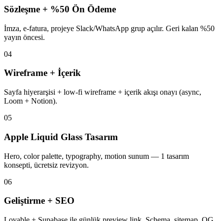
Sözleşme + %50 Ön Ödeme
İmza, e-fatura, projeye Slack/WhatsApp grup açılır. Geri kalan %50
yayın öncesi.
04
Wireframe + İçerik
Sayfa hiyerarşisi + low-fi wireframe + içerik akışı onayı (async,
Loom + Notion).
05
Apple Liquid Glass Tasarım
Hero, color palette, typography, motion sunum — 1 tasarım
konsepti, ücretsiz revizyon.
06
Geliştirme + SEO
Lovable + Supabase ile günlük preview link. Schema, sitemap, OG