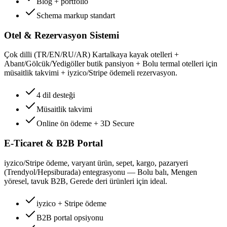
Blog + portfolio
Schema markup standart
Otel & Rezervasyon Sistemi
Çok dilli (TR/EN/RU/AR) Kartalkaya kayak otelleri +
Abant/Gölcük/Yedigöller butik pansiyon + Bolu termal otelleri için
müsaitlik takvimi + iyzico/Stripe ödemeli rezervasyon.
4 dil desteği
Müsaitlik takvimi
Online ön ödeme + 3D Secure
E-Ticaret & B2B Portal
iyzico/Stripe ödeme, varyant ürün, sepet, kargo, pazaryeri
(Trendyol/Hepsiburada) entegrasyonu — Bolu balı, Mengen
yöresel, tavuk B2B, Gerede deri ürünleri için ideal.
iyzico + Stripe ödeme
B2B portal opsiyonu