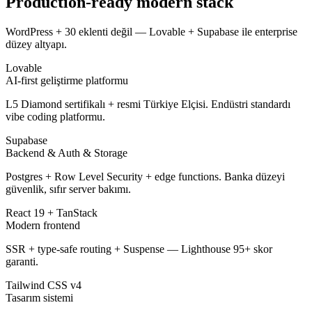
Production-ready modern stack
WordPress + 30 eklenti değil — Lovable + Supabase ile enterprise
düzey altyapı.
Lovable
AI-first geliştirme platformu
L5 Diamond sertifikalı + resmi Türkiye Elçisi. Endüstri standardı
vibe coding platformu.
Supabase
Backend & Auth & Storage
Postgres + Row Level Security + edge functions. Banka düzeyi
güvenlik, sıfır server bakımı.
React 19 + TanStack
Modern frontend
SSR + type-safe routing + Suspense — Lighthouse 95+ skor
garanti.
Tailwind CSS v4
Tasarım sistemi