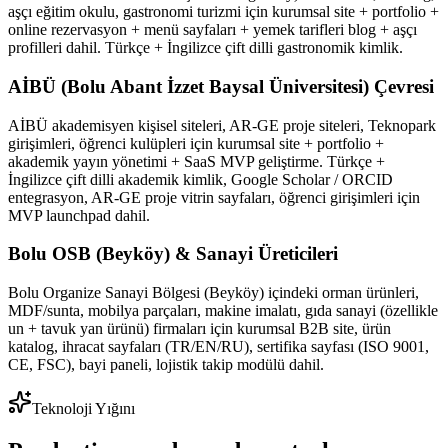
aşçı eğitim okulu, gastronomi turizmi için kurumsal site + portfolio +
online rezervasyon + menü sayfaları + yemek tarifleri blog + aşçı
profilleri dahil. Türkçe + İngilizce çift dilli gastronomik kimlik.
AİBÜ (Bolu Abant İzzet Baysal Üniversitesi) Çevresi
AİBÜ akademisyen kişisel siteleri, AR-GE proje siteleri, Teknopark
girişimleri, öğrenci kulüpleri için kurumsal site + portfolio +
akademik yayın yönetimi + SaaS MVP geliştirme. Türkçe +
İngilizce çift dilli akademik kimlik, Google Scholar / ORCID
entegrasyon, AR-GE proje vitrin sayfaları, öğrenci girişimleri için
MVP launchpad dahil.
Bolu OSB (Beyköy) & Sanayi Üreticileri
Bolu Organize Sanayi Bölgesi (Beyköy) içindeki orman ürünleri,
MDF/sunta, mobilya parçaları, makine imalatı, gıda sanayi (özellikle
un + tavuk yan ürünü) firmaları için kurumsal B2B site, ürün
katalog, ihracat sayfaları (TR/EN/RU), sertifika sayfası (ISO 9001,
CE, FSC), bayi paneli, lojistik takip modülü dahil.
Teknoloji Yığını