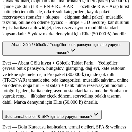
kayak okulları, ekipman kiralama firmaları için Pro paket (30.000 ₺)
içinde çok dilli (TR + EN + RU + AR — özellikle Rus + Arap turist
hattı için) tematik site, oda + suit kategorileri, kayak paketi
rezervasyon (transfer + skipass + ekipman dahil paket), müsaitlik
takvimi, online ön ödeme (iyzico + Stripe + 3D Secure), kar durumu
+ pist haritası canlı widget, ders rezervasyonu modülü standart
kapsamdadır. 5 yıldız marka deneyimi için Elite (50.000 ₺) önerilir.
Abant Gölü / Gölcük / Yedigöller butik pansiyon için site yapıyor
musun?
Evet — Abant Gölü kıyısı + Gölcük Tabiat Parkı + Yedigöller
çevresi butik pansiyon, bungalov, glamping, dağ evi, kafe-restoran
ve tekne işletmeleri için Pro paket (30.000 ₺) içinde çok dilli
(TR/EN/AR) tematik site, oda kategorileri, müsaitlik takvimi, online
ön ödeme, doğa turu + at safari + balık tutma rezervasyon modülü,
fotoğraf galeri, harita entegrasyonu standart kapsamdadır. Sonbahar
yaprak rengi + ilkbahar çiçek dönemi storytelling odaklı tasarım
dahil. Marka deneyimi için Elite (50.000 ₺) önerilir.
Bolu termal otelleri & SPA için site yapıyor musun?
Evet — Bolu Karacasu kaplıcaları, termal otelleri, SPA & wellness