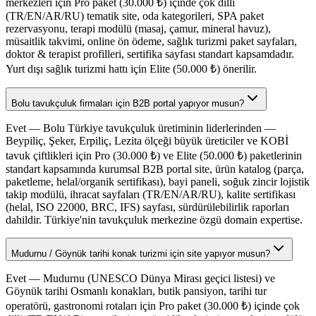
merkezleri için Pro paket (30.000 ₺) içinde çok dilli
(TR/EN/AR/RU) tematik site, oda kategorileri, SPA paket
rezervasyonu, terapi modülü (masaj, çamur, mineral havuz),
müsaitlik takvimi, online ön ödeme, sağlık turizmi paket sayfaları,
doktor & terapist profilleri, sertifika sayfası standart kapsamdadır.
Yurt dışı sağlık turizmi hattı için Elite (50.000 ₺) önerilir.
Bolu tavukçuluk firmaları için B2B portal yapıyor musun?
Evet — Bolu Türkiye tavukçuluk üretiminin liderlerinden —
Beypiliç, Şeker, Erpiliç, Lezita ölçeği büyük üreticiler ve KOBİ
tavuk çiftlikleri için Pro (30.000 ₺) ve Elite (50.000 ₺) paketlerinin
standart kapsamında kurumsal B2B portal site, ürün katalog (parça,
paketleme, helal/organik sertifikası), bayi paneli, soğuk zincir lojistik
takip modülü, ihracat sayfaları (TR/EN/AR/RU), kalite sertifikası
(helal, ISO 22000, BRC, IFS) sayfası, sürdürülebilirlik raporları
dahildir. Türkiye'nin tavukçuluk merkezine özgü domain expertise.
Mudurnu / Göynük tarihi konak turizmi için site yapıyor musun?
Evet — Mudurnu (UNESCO Dünya Mirası geçici listesi) ve
Göynük tarihi Osmanlı konakları, butik pansiyon, tarihi tur
operatörü, gastronomi rotaları için Pro paket (30.000 ₺) içinde çok