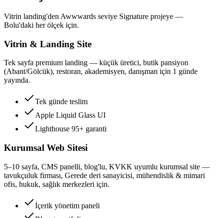
Vitrin landing'den Awwwards seviye Signature projeye —
Bolu'daki her ölçek için.
Vitrin & Landing Site
Tek sayfa premium landing — küçük üretici, butik pansiyon
(Abant/Gölcük), restoran, akademisyen, danışman için 1 günde
yayında.
Tek günde teslim
Apple Liquid Glass UI
Lighthouse 95+ garanti
Kurumsal Web Sitesi
5–10 sayfa, CMS panelli, blog'lu, KVKK uyumlu kurumsal site —
tavukçuluk firması, Gerede deri sanayicisi, mühendislik & mimari
ofis, hukuk, sağlık merkezleri için.
İçerik yönetim paneli