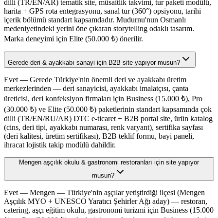
dilli (TR/EN/AR) tematik site, müsaitlik takvimi, tur paketi modülü,
harita + GPS rota entegrasyonu, sanal tur (360°) opsiyonu, tarihi
içerik bölümü standart kapsamdadır. Mudurnu'nun Osmanlı
medeniyetindeki yerini öne çıkaran storytelling odaklı tasarım.
Marka deneyimi için Elite (50.000 ₺) önerilir.
Gerede deri & ayakkabı sanayi için B2B site yapıyor musun?
Evet — Gerede Türkiye'nin önemli deri ve ayakkabı üretim
merkezlerinden — deri sanayicisi, ayakkabı imalatçısı, çanta
üreticisi, deri konfeksiyon firmaları için Business (15.000 ₺), Pro
(30.000 ₺) ve Elite (50.000 ₺) paketlerinin standart kapsamında çok
dilli (TR/EN/RU/AR) DTC e-ticaret + B2B portal site, ürün katalog
(cins, deri tipi, ayakkabı numarası, renk varyant), sertifika sayfası
(deri kalitesi, üretim sertifikası), B2B teklif formu, bayi paneli,
ihracat lojistik takip modülü dahildir.
Mengen aşçılık okulu & gastronomi restoranları için site yapıyor
musun?
Evet — Mengen — Türkiye'nin aşçılar yetiştirdiği ilçesi (Mengen
Aşçılık MYO + UNESCO Yaratıcı Şehirler Ağı aday) — restoran,
catering, aşçı eğitim okulu, gastronomi turizmi için Business (15.000