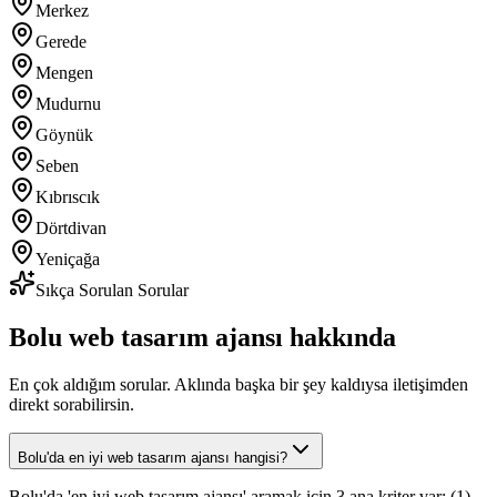
Merkez
Gerede
Mengen
Mudurnu
Göynük
Seben
Kıbrıscık
Dörtdivan
Yeniçağa
Sıkça Sorulan Sorular
Bolu web tasarım ajansı hakkında
En çok aldığım sorular. Aklında başka bir şey kaldıysa iletişimden
direkt sorabilirsin.
Bolu'da en iyi web tasarım ajansı hangisi?
Bolu'da 'en iyi web tasarım ajansı' aramak için 3 ana kriter var: (1)