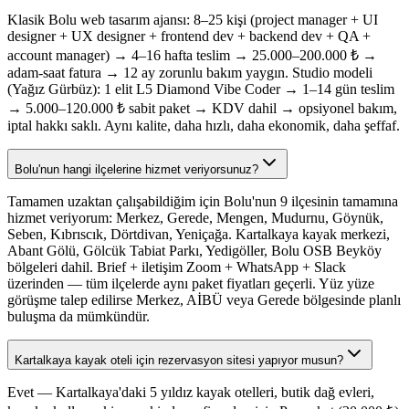
Klasik Bolu web tasarım ajansı: 8–25 kişi (project manager + UI
designer + UX designer + frontend dev + backend dev + QA +
account manager) → 4–16 hafta teslim → 25.000–200.000 ₺ →
adam-saat fatura → 12 ay zorunlu bakım yaygın. Studio modeli
(Yağız Gürbüz): 1 elit L5 Diamond Vibe Coder → 1–14 gün teslim
→ 5.000–120.000 ₺ sabit paket → KDV dahil → opsiyonel bakım,
iptal hakkı saklı. Aynı kalite, daha hızlı, daha ekonomik, daha şeffaf.
Bolu'nun hangi ilçelerine hizmet veriyorsunuz?
Tamamen uzaktan çalışabildiğim için Bolu'nun 9 ilçesinin tamamına
hizmet veriyorum: Merkez, Gerede, Mengen, Mudurnu, Göynük,
Seben, Kıbrıscık, Dörtdivan, Yeniçağa. Kartalkaya kayak merkezi,
Abant Gölü, Gölcük Tabiat Parkı, Yedigöller, Bolu OSB Beyköy
bölgeleri dahil. Brief + iletişim Zoom + WhatsApp + Slack
üzerinden — tüm ilçelerde aynı paket fiyatları geçerli. Yüz yüze
görüşme talep edilirse Merkez, AİBÜ veya Gerede bölgesinde planlı
buluşma da mümkündür.
Kartalkaya kayak oteli için rezervasyon sitesi yapıyor musun?
Evet — Kartalkaya'daki 5 yıldız kayak otelleri, butik dağ evleri,