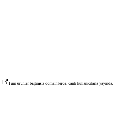
Consumer AI
·
2025
Live product
Weddingify
weddingifyai.com
AI Görsel
Couple
927+ şehir
927+ destinasyon
Ürünü ziyaret et
Tüm ürünler bağımsız domain'lerde, canlı kullanıcılarla yayında.
birbirini besleyen.