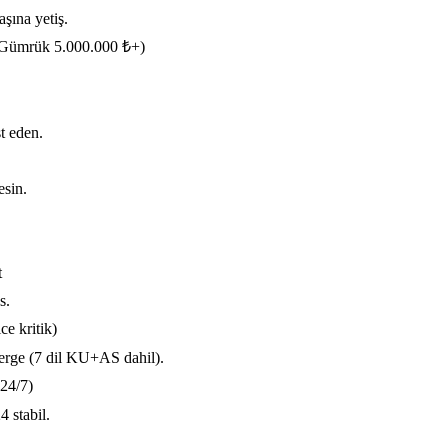
şına yetiş.
 Gümrük 5.000.000 ₺+)
t eden.
esin.
t
s.
e kritik)
ierge (7 dil KU+AS dahil).
24/7)
4 stabil.