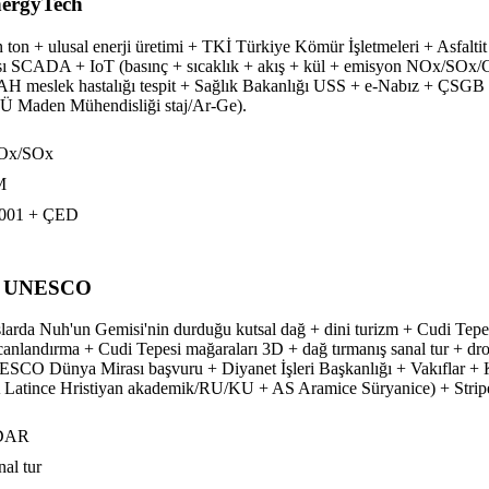
nergyTech
ton + ulusal enerji üretimi + TKİ Türkiye Kömür İşletmeleri + Asfalti
 SCADA + IoT (basınç + sıcaklık + akış + kül + emisyon NOx/SOx/CO
 + KOAH meslek hastalığı tespit + Sağlık Bakanlığı USS + e-Nabız + 
Ü Maden Mühendisliği staj/Ar-Ge).
/NOx/SOx
M
7001 + ÇED
in UNESCO
şlarda Nuh'un Gemisi'nin durduğu kutsal dağ + dini turizm + Cudi Tep
canlandırma + Cudi Tepesi mağaraları 3D + dağ tırmanış sanal tur + 
SCO Dünya Mirası başvuru + Diyanet İşleri Başkanlığı + Vakıflar + Kü
atince Hristiyan akademik/RU/KU + AS Aramice Süryanice) + Stripe
iDAR
al tur