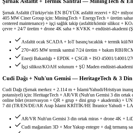
Şırnak Asfaltit + Termik Santral — MiningTech & E
Şırnak Asfaltit (Türkiye'nin EN BÜYÜK asfaltit rezervi + 82+ milyon 
405 MW Ciner Group için: MiningTech + EnergyTech + üretim sahası
centered maintenance) + işçi sağlık takip (asfaltit/kömür silikoz
çevre + 24/7 üretim + drone 4K saha + KVKK + endüstri-akademi (Ş
Asfaltit ocak SCADA + IoT basınç/sıcaklık + termik kül
270+405 MW termik santral 7/24 üretim + bakım RBI/RC
Enerji Bakanlığı + EPDK + ÇSGB + ISO 45001/14001/2
İşçi silikoz/KOAH solunum + ŞÜ Maden endüstri-akademi
Cudi Dağı + Nuh'un Gemisi — HeritageTech & 3 D
Cudi Dağı (Şırnak merkez + 2.114 m + İslami/Yahudi/Hristiyan inanı
potansiyel) için: HeritageTech + AR/VR (Nuh'un Gemisi 3 din ortak 
online bilet (rezervasyon + QR + grup + dini grup + akademik) + UNE
7 dil (TR/EN/DE/AR Arap İslami KRİTİK/HE İbranice Yahudi + LA L
AR/VR Nuh'un Gemisi 3 din ortak miras + drone 4K + L
Cudi mağaraları 3D + Mor Yakup entegre + dağ tırmanış san