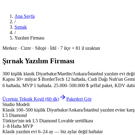
Ana Sayfa
/
Şırnak
/
Yazılım Firması
Merkez · Cizre · Silopi · İdil · 7 ilçe + 81 il uzaktan
Şırnak Yazılım Firması
300 kişilik klasik Diyarbakır/Mardin/Ankara/İstanbul yazılım evi deği
Kapısı 30+ milyar $ BorderTech 12 haftada, Cudi Dağı Nuh'un Gemisi
6 haftada, MVP 1 haftada. 25.000–500.000 ₺ şeffaf paket, KDV dahil
Ücretsiz Teknik Keşif (60 dk)
Paketleri Gör
Studio Modeli
Klasik 100–500 kişilik Diyarbakır/Ankara/İstanbul yazılım evine karşı
L5 Diamond
Türkiye'nin tek L5 Diamond Lovable sertifikası
1–8 Hafta MVP
Klasik yazılım evi 6–24 ay — biz aylar değil haftalar