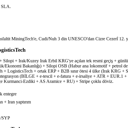
i SLA.
ltit MiningTech'e, Cudi/Nuh 3 din UNESCO'dan Cizre Cezerî 12. yy il
gisticsTech
pi + Irak/Kuzey Irak Erbil KRG'ye açılan tek resmi geçiş + günlük 5.
/Ekonomi Bakanlığı) + Silopi OSB (Habur ana lokomotif + petrol depo
ch + LogisticsTech + ortak ERP + B2B sınır ötesi 4 ülke (Irak KRG +
ntegrasyon (BİLGE + e-tescil + e-fatura + e-irsaliye + ATR + EUR.1 
e Kurmanci-Ezdiki + AS Aramice + RU) + Stripe çoklu döviz.
k entegre
n + Iran yaptırım
D/SYP