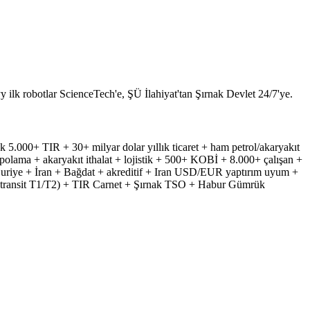
k robotlar ScienceTech'e, ŞÜ İlahiyat'tan Şırnak Devlet 24/7'ye.
000+ TIR + 30+ milyar dolar yıllık ticaret + ham petrol/akaryakıt
lama + akaryakıt ithalat + lojistik + 500+ KOBİ + 8.000+ çalışan +
 Suriye + İran + Bağdat + akreditif + Iran USD/EUR yaptırım uyum +
+ transit T1/T2) + TIR Carnet + Şırnak TSO + Habur Gümrük