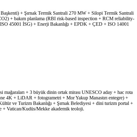
t Başkenti) + Şırnak Termik Santrali 270 MW + Silopi Termik Santrali
2) + bakım planlama (RBI risk-based inspection + RCM reliability-
ÇSGB ISO 45001 İSG) + Enerji Bakanlığı + EPDK + ÇED + ISO 14001
esi mağaraları + 3 büyük dinin ortak mirası UNESCO aday + hac rota
drone 4K + LiDAR + fotogrametri + Mor Yakup Manastırı entegre) +
ltür ve Turizm Bakanlığı + Şırnak Belediyesi + dini turizm portal +
 + Vatican/Kudüs/Mekke akademik teoloji.