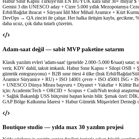
Habur Sınır Kapısı Türkiye'nin EN BÜYÜK kara sınır 30+ milyar $
Gemisi 3 din UNESCO aday + Cizre 5.000 yıllık Mezopotamya Cezerî m
Erbil/Bağdat ihracat + Süryani İdil Mor Mihail Aramice + Kürt Kurma
DevOps → QA zinciri ile çalışır. Her halka iletişim kaybı, gecikme, 
daha ucuz, çok daha tutarlı çözerim.
Adam-saat değil — sabit MVP paketine satarım
Klasik yazılım evleri 'adam-saat' (genelde 2.000–5.000 ₺/saat) satar; s
verir, KDV dahil, taksit imkanlı. Habur Sınır Kapısı + Silopi OSB 
gümrük entegrasyonu) + B2B sınır ötesi 4 ülke (Irak Erbil/Bağda
Aramice Süryanice + RU) + ISO 14001 çevre + ISO 45001 İSG + ISO
+ UNESCO Dünya Mirası başvuru + Diyanet + Vakıflar + Kültür Bakanl
için: AcademicTech + ORCID + Scopus + Cudi/Nuh teoloji araştırma + 
+ Sağlık Bakanlığı USS bütçesini baştan kesin bilir. Şırnak öze
GAP Bölge Kalkınma İdaresi + Habur Gümrük Müşavirleri Derneği orta
Boutique studio — yılda max 30 yazılım projesi