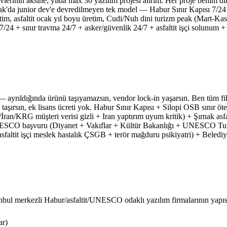
 evlerinin aksine; yılda max 30 yazılım projesi alırım. Her proje benim d
ırnak'da junior dev'e devredilmeyen tek model — Habur Sınır Kapısı 7/2
etim, asfaltit ocak yıl boyu üretim, Cudi/Nuh dini turizm peak (Mart-Ka
7/24 + sınır travma 24/7 + asker/güvenlik 24/7 + asfaltit işçi solunu
şır — ayrıldığında ürünü taşıyamazsın, vendor lock-in yaşarsın. Ben t
n taşırsın, ek lisans ücreti yok. Habur Sınır Kapısı + Silopi OSB sınır
/KRG müşteri verisi gizli + Iran yaptırım uyum kritik) + Şırnak asfa
ESCO başvuru (Diyanet + Vakıflar + Kültür Bakanlığı + UNESCO Turkey
faltit işçi meslek hastalık ÇSGB + terör mağduru psikiyatri) + Beled
nbul merkezli Habur/asfaltit/UNESCO odaklı yazılım firmalarının yapıs
ar)