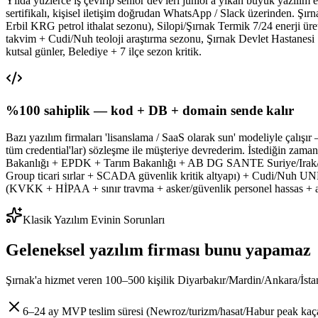
Yılda yüzlerce iş çevirip senior dev'leri junior'a yıkan büyük yazılım
sertifikalı, kişisel iletişim doğrudan WhatsApp / Slack üzerinden. Ş
Erbil KRG petrol ithalat sezonu), Silopi/Şırnak Termik 7/24 enerji ür
takvim + Cudi/Nuh teoloji araştırma sezonu, Şırnak Devlet Hastanesi 
kutsal günler, Belediye + 7 ilçe sezon kritik.
%100 sahiplik — kod + DB + domain sende kalır
Bazı yazılım firmaları 'lisanslama / SaaS olarak sun' modeliyle çalı
tüm credential'lar) sözleşme ile müşteriye devrederim. İstediğin zama
Bakanlığı + EPDK + Tarım Bakanlığı + AB DG SANTE Suriye/Irak/İran
Group ticari sırlar + SCADA güvenlik kritik altyapı) + Cudi/Nuh UN
(KVKK + HİPAA + sınır travma + asker/güvenlik personel hassas + as
Klasik Yazılım Evinin Sorunları
Geleneksel yazılım firması bunu yapamaz
Şırnak'a hizmet veren 100–500 kişilik Diyarbakır/Mardin/Ankara/İsta
6–24 ay MVP teslim süresi (Newroz/turizm/hasat/Habur peak kaç