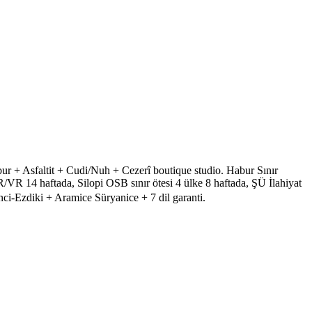
r + Asfaltit + Cudi/Nuh + Cezerî boutique studio. Habur Sınır
R 14 haftada, Silopi OSB sınır ötesi 4 ülke 8 haftada, ŞÜ İlahiyat
i-Ezdiki + Aramice Süryanice + 7 dil garanti.