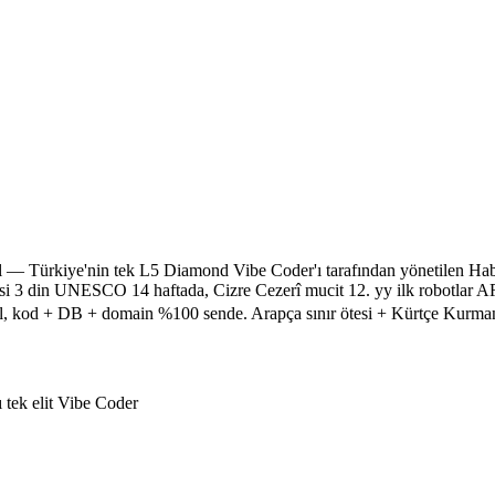
l
— Türkiye'nin tek L5 Diamond Vibe Coder'ı tarafından yönetilen Habu
 3 din UNESCO 14 haftada, Cizre Cezerî mucit 12. yy ilk robotlar AR/V
, kod + DB + domain %100 sende. Arapça sınır ötesi + Kürtçe Kurmanc
 tek elit Vibe Coder