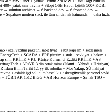
Termik 405 MW Ciner + Şırnak Termik 270 MW + Cudi Dağı Nuh'un
et 400+ yatak sınır travma + Silopi OSB Habur lojistik 500+ KOBİ
nager → solution architect → 6 backend dev → 6 frontend dev →
le + Supabase modern stack ile tüm zinciri tek katmanda — daha hızlı,
aaS / özel yazılım paketini sabit fiyat + sabit kapsam + sözleşmeli
ch + EnergyTech + SCADA + ERP (üretim + stok + sevkiyat + bakım +
 Arap sınır KRİTİK + KU Kürtçe Kurmanci-Ezdiki KRİTİK + AS
tageTech + AR/VR 3 din ortak miras (İslami + Yahudi + Hristiyan)
 İslam Bilim Tarihi 12. yy ilk robotlar + Mor Yakup. ŞÜ İlahiyat
ma + asfaltit işçi solunum hastalık + asker/güvenlik personel sevki
 KOSGEB + TÜBİTAK 1512 BiGG + AB Horizon Europe + Şırnak TSO +