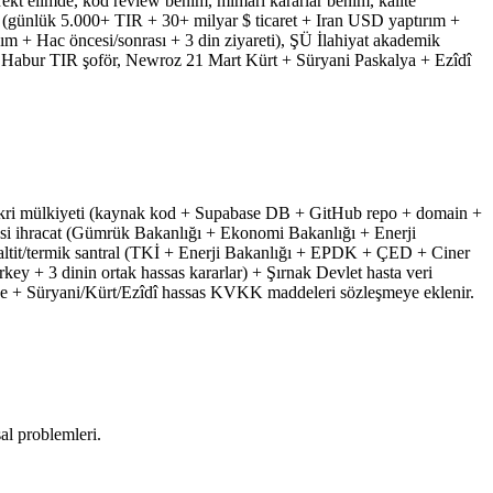
irekt elimde, kod review benim, mimari kararlar benim, kalite
4 (günlük 5.000+ TIR + 30+ milyar $ ticaret + Iran USD yaptırım +
sım + Hac öncesi/sonrası + 3 din ziyareti), ŞÜ İlahiyat akademik
m + Habur TIR şoför, Newroz 21 Mart Kürt + Süryani Paskalya + Ezîdî
üm fikri mülkiyeti (kaynak kod + Supabase DB + GitHub repo + domain +
 ötesi ihracat (Gümrük Bakanlığı + Ekonomi Bakanlığı + Enerji
ltit/termik santral (TKİ + Enerji Bakanlığı + EPDK + ÇED + Ciner
 + 3 dinin ortak hassas kararlar) + Şırnak Devlet hasta veri
iye + Süryani/Kürt/Ezîdî hassas KVKK maddeleri sözleşmeye eklenir.
al problemleri.