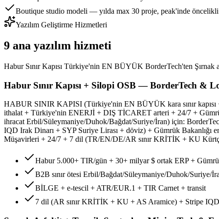
Boutique studio modeli — yılda max 30 proje, peak'inde öncelikl
Yazılım Geliştirme Hizmetleri
9 ana yazılım hizmeti
Habur Sınır Kapısı Türkiye'nin EN BÜYÜK BorderTech'ten Şırnak asfa
Habur Sınır Kapısı + Silopi OSB — BorderTech & Lo
HABUR SINIR KAPISI (Türkiye'nin EN BÜYÜK kara sınır kapısı + Silo
ithalat + Türkiye'nin ENERJİ + DIŞ TİCARET arteri + 24/7 + Gümrük
ihracat Erbil/Süleymaniye/Duhok/Bağdat/Suriye/İran) için: BorderTe
IQD Irak Dinarı + SYP Suriye Lirası + döviz) + Gümrük Bakanlığı e
Müşavirleri + 24/7 + 7 dil (TR/EN/DE/AR sınır KRİTİK + KU Kürtç
Habur 5.000+ TIR/gün + 30+ milyar $ ortak ERP + Gümrü
B2B sınır ötesi Erbil/Bağdat/Süleymaniye/Duhok/Suriye/İra
BİLGE + e-tescil + ATR/EUR.1 + TIR Carnet + transit
7 dil (AR sınır KRİTİK + KU + AS Aramice) + Stripe IQ