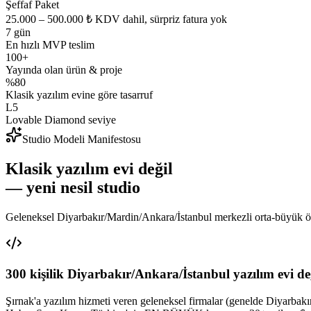
Şeffaf Paket
25.000 – 500.000 ₺ KDV dahil, sürpriz fatura yok
7 gün
En hızlı MVP teslim
100+
Yayında olan ürün & proje
%80
Klasik yazılım evine göre tasarruf
L5
Lovable Diamond seviye
Studio Modeli Manifestosu
Klasik yazılım evi değil
— yeni nesil studio
Geleneksel Diyarbakır/Mardin/Ankara/İstanbul merkezli orta-büyük ölç
300 kişilik Diyarbakır/Ankara/İstanbul yazılım evi de
Şırnak'a yazılım hizmeti veren geleneksel firmalar (genelde Diyarbakı