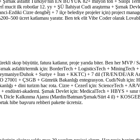
 + Şırnak asfaltit Türkiye'nin EN BÜYÜK 82+ milyon ton + Silopi 
ucit ilk robotlar 12. yy + ŞÜ İlahiyat Cudi araştırma + Şırnak Devl
nci-Ezdiki Cizre dengbêj + 7 ilçe belediye projeler için) project ma
%200–500 ücret katlaması yaratır. Ben tek elit Vibe Coder olarak Lovab
ürekli skop büyütür, fatura katlanır, proje yarıda biter. Ben her MVP / S
+ Şırnak asfaltit/termik için: BorderTech + LogisticsTech + MiningTe
t/Süleymaniye/Duhok + Suriye + İran + KKTC) + 7 dil (TR/EN/DE/AR
 27001 + ÇSGB + Gümrük Bakanlığı entegrasyon. Cudi/Nuh için: Heri
ığı + dini turizm hac rota. Cizre + Cezerî için: ScienceTech + AR/VR
endüstri-akademi. Şırnak Devlet için: MedicalTech + HBYS + sınır trav
l: DİKA Dicle Kalkınma Ajansı (Mardin/Batman/Şırnak/Siirt 4 il) +
k hibe başvuru rehberi pakette ücretsiz.