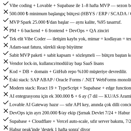
Vibe coding + Lovable + Supabase ile 1–8 hafta MVP — sezon ba
500.000 ₺ minimum başlangıç bütçesi (HBYS / ERP / SCADA /
MVP Spark 25.000 ₺'dan başlar — aynı kalite, %95 tasarruf.
PM + 6 backend + 6 frontend + DevOps + QA zinciri
Tek elit Vibe Coder — iletişim kaybı yok, mimar = kodlayan = tes
Adam-saat fatura, sürekli skop büyütme
Sabit MVP paketi + sabit kapsam + sözleşmeli — bütçen baştan k
Vendor lock-in, kullanıcı/modül/ay başı SaaS lisans
Kod + DB + domain + GitHub repo %100 müşteriye devredilir.
Eski stack: SAP ABAP / Oracle Forms / .NET WebForms monoli
Modern stack: React 19 + TypeScript + Supabase + edge function
AI entegrasyonu için ek 300.000 ₺ + 6 ay (7 dil — KU/AS Aramic
Lovable AI Gateway hazır — sıfır API key, anında çok dilli conc
DevOps için ayrı 200.000 ₺/ay ekip (Şırnak Devlet 7/24 + Habur 
Supabase + Cloudflare + Vercel auto-scale, sıfır server bakımı, 7/2
Habur peak'inde 'destek 1 hafta sonra' diyor