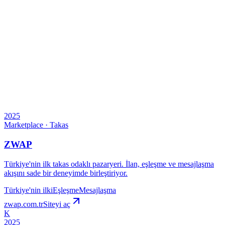
2025
Marketplace · Takas
ZWAP
Türkiye'nin ilk takas odaklı pazaryeri. İlan, eşleşme ve mesajlaşma
akışını sade bir deneyimde birleştiriyor.
Türkiye'nin ilki
Eşleşme
Mesajlaşma
zwap.com.tr
Siteyi aç
K
2025