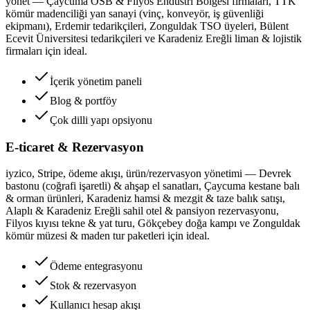
yönet — Çaycuma OSB & Filyos Endüstri Bölgesi firmaları, TTK
kömür madenciliği yan sanayi (vinç, konveyör, iş güvenliği
ekipmanı), Erdemir tedarikçileri, Zonguldak TSO üyeleri, Bülent
Ecevit Üniversitesi tedarikçileri ve Karadeniz Ereğli liman & lojistik
firmaları için ideal.
İçerik yönetim paneli
Blog & portföy
Çok dilli yapı opsiyonu
E-ticaret & Rezervasyon
iyzico, Stripe, ödeme akışı, ürün/rezervasyon yönetimi — Devrek
bastonu (coğrafi işaretli) & ahşap el sanatları, Çaycuma kestane balı
& orman ürünleri, Karadeniz hamsi & mezgit & taze balık satışı,
Alaplı & Karadeniz Ereğli sahil otel & pansiyon rezervasyonu,
Filyos kıyısı tekne & yat turu, Gökçebey doğa kampı ve Zonguldak
kömür müzesi & maden tur paketleri için ideal.
Ödeme entegrasyonu
Stok & rezervasyon
Kullanıcı hesap akışı