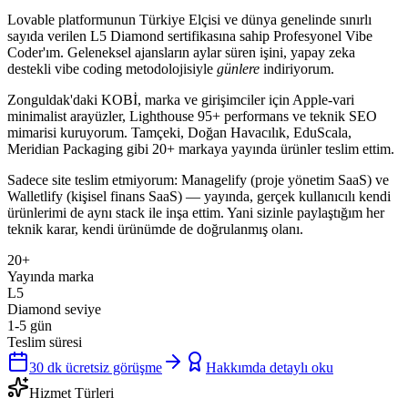
Lovable platformunun
Türkiye Elçisi
ve dünya genelinde sınırlı
sayıda verilen
L5 Diamond
sertifikasına sahip Profesyonel Vibe
Coder'ım. Geleneksel ajansların aylar süren işini, yapay zeka
destekli vibe coding metodolojisiyle
günlere
indiriyorum.
Zonguldak
'daki KOBİ, marka ve girişimciler için
Apple-vari
minimalist
arayüzler, Lighthouse 95+ performans ve teknik SEO
mimarisi kuruyorum. Tamçeki, Doğan Havacılık, EduScala,
Meridian Packaging gibi 20+ markaya yayında ürünler teslim ettim.
Sadece site teslim etmiyorum:
Managelify
(proje yönetim SaaS) ve
Walletlify
(kişisel finans SaaS) — yayında, gerçek kullanıcılı kendi
ürünlerimi de aynı stack ile inşa ettim. Yani sizinle paylaştığım her
teknik karar, kendi ürünümde de doğrulanmış olanı.
20+
Yayında marka
L5
Diamond seviye
1-5 gün
Teslim süresi
30 dk ücretsiz görüşme
Hakkımda detaylı oku
Hizmet Türleri