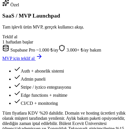
Özel
SaaS / MVP Launchpad
Tam işlevli ürün MVP, gerçek kullanıcı akışı.
Teklif al
1 haftadan başlar
Supabase Pro ~1.000 ₺/ay
3.000+ ₺/ay bakım
MVP için teklif al
Auth + abonelik sistemi
Admin paneli
Stripe / iyzico entegrasyonu
Edge functions + realtime
CI/CD + monitoring
Tüm fiyatlara KDV %20 dahildir. Domain ve hosting ücretleri yıllık
olarak müşteri tarafından yenilenir. Aylık bakım paketi opsiyoneldir,
dilediğin zaman iptal edilebilir. Bülent Ecevit Üniversitesi
öğrenci/akademisyen ve Zonguldak Teknopark girişimcilerine %15