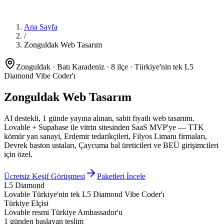
Ana Sayfa
/
Zonguldak Web Tasarım
Zonguldak · Batı Karadeniz · 8 ilçe · Türkiye'nin tek L5
Diamond Vibe Coder'ı
Zonguldak Web Tasarım
AI destekli, 1 günde yayına alınan, sabit fiyatlı web tasarımı.
Lovable + Supabase
ile vitrin sitesinden SaaS MVP'ye — TTK
kömür yan sanayi, Erdemir tedarikçileri, Filyos Limanı firmaları,
Devrek baston ustaları, Çaycuma bal üreticileri ve BEÜ girişimcileri
için özel.
Ücretsiz Keşif Görüşmesi
Paketleri İncele
L5 Diamond
Lovable Türkiye'nin tek L5 Diamond Vibe Coder'ı
Türkiye Elçisi
Lovable resmi Türkiye Ambassador'u
1 günden başlayan teslim