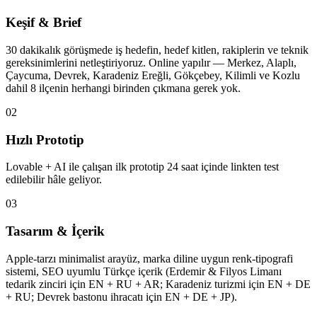
Keşif & Brief
30 dakikalık görüşmede iş hedefin, hedef kitlen, rakiplerin ve teknik
gereksinimlerini netleştiriyoruz. Online yapılır — Merkez, Alaplı,
Çaycuma, Devrek, Karadeniz Ereğli, Gökçebey, Kilimli ve Kozlu
dahil 8 ilçenin herhangi birinden çıkmana gerek yok.
02
Hızlı Prototip
Lovable + AI ile çalışan ilk prototip 24 saat içinde linkten test
edilebilir hâle geliyor.
03
Tasarım & İçerik
Apple-tarzı minimalist arayüz, marka diline uygun renk-tipografi
sistemi, SEO uyumlu Türkçe içerik (Erdemir & Filyos Limanı
tedarik zinciri için EN + RU + AR; Karadeniz turizmi için EN + DE
+ RU; Devrek bastonu ihracatı için EN + DE + JP).