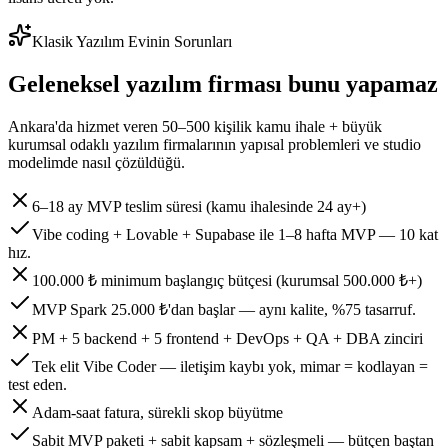
Klasik Yazılım Evinin Sorunları
Geleneksel yazılım firması bunu yapamaz
Ankara'da hizmet veren 50–500 kişilik kamu ihale + büyük
kurumsal odaklı yazılım firmalarının yapısal problemleri ve studio
modelimde nasıl çözüldüğü.
6–18 ay MVP teslim süresi (kamu ihalesinde 24 ay+)
Vibe coding + Lovable + Supabase ile 1–8 hafta MVP — 10 kat
hız.
100.000 ₺ minimum başlangıç bütçesi (kurumsal 500.000 ₺+)
MVP Spark 25.000 ₺'dan başlar — aynı kalite, %75 tasarruf.
PM + 5 backend + 5 frontend + DevOps + QA + DBA zinciri
Tek elit Vibe Coder — iletişim kaybı yok, mimar = kodlayan =
test eden.
Adam-saat fatura, sürekli skop büyütme
Sabit MVP paketi + sabit kapsam + sözleşmeli — bütçen baştan