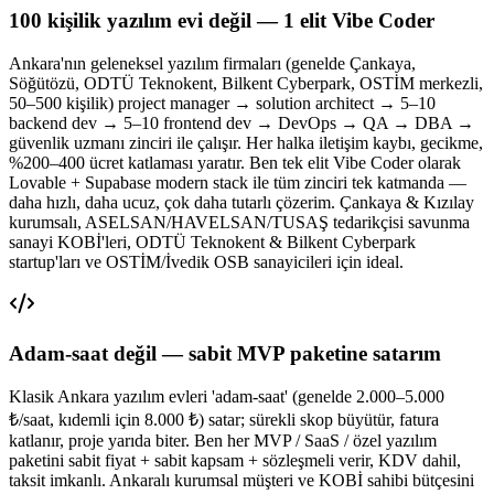
100 kişilik yazılım evi değil — 1 elit Vibe Coder
Ankara'nın geleneksel yazılım firmaları (genelde Çankaya,
Söğütözü, ODTÜ Teknokent, Bilkent Cyberpark, OSTİM merkezli,
50–500 kişilik) project manager → solution architect → 5–10
backend dev → 5–10 frontend dev → DevOps → QA → DBA →
güvenlik uzmanı zinciri ile çalışır. Her halka iletişim kaybı, gecikme,
%200–400 ücret katlaması yaratır. Ben tek elit Vibe Coder olarak
Lovable + Supabase modern stack ile tüm zinciri tek katmanda —
daha hızlı, daha ucuz, çok daha tutarlı çözerim. Çankaya & Kızılay
kurumsalı, ASELSAN/HAVELSAN/TUSAŞ tedarikçisi savunma
sanayi KOBİ'leri, ODTÜ Teknokent & Bilkent Cyberpark
startup'ları ve OSTİM/İvedik OSB sanayicileri için ideal.
Adam-saat değil — sabit MVP paketine satarım
Klasik Ankara yazılım evleri 'adam-saat' (genelde 2.000–5.000
₺/saat, kıdemli için 8.000 ₺) satar; sürekli skop büyütür, fatura
katlanır, proje yarıda biter. Ben her MVP / SaaS / özel yazılım
paketini sabit fiyat + sabit kapsam + sözleşmeli verir, KDV dahil,
taksit imkanlı. Ankaralı kurumsal müşteri ve KOBİ sahibi bütçesini