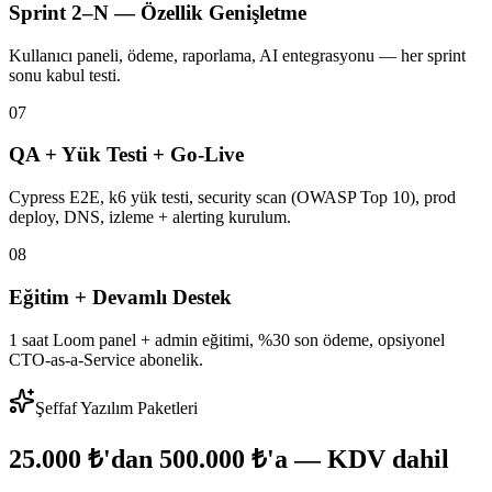
Sprint 2–N — Özellik Genişletme
Kullanıcı paneli, ödeme, raporlama, AI entegrasyonu — her sprint
sonu kabul testi.
07
QA + Yük Testi + Go-Live
Cypress E2E, k6 yük testi, security scan (OWASP Top 10), prod
deploy, DNS, izleme + alerting kurulum.
08
Eğitim + Devamlı Destek
1 saat Loom panel + admin eğitimi, %30 son ödeme, opsiyonel
CTO-as-a-Service abonelik.
Şeffaf Yazılım Paketleri
25.000 ₺'dan 500.000 ₺'a — KDV dahil