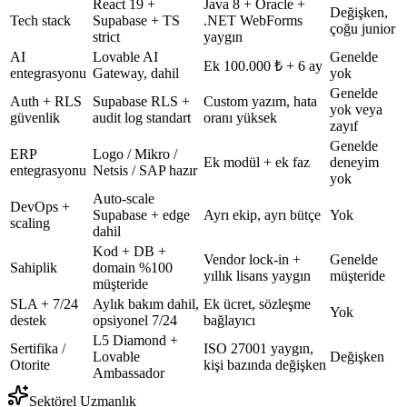
React 19 +
Java 8 + Oracle +
Değişken,
Tech stack
Supabase + TS
.NET WebForms
çoğu junior
strict
yaygın
AI
Lovable AI
Genelde
Ek 100.000 ₺ + 6 ay
entegrasyonu
Gateway, dahil
yok
Genelde
Auth + RLS
Supabase RLS +
Custom yazım, hata
yok veya
güvenlik
audit log standart
oranı yüksek
zayıf
Genelde
ERP
Logo / Mikro /
Ek modül + ek faz
deneyim
entegrasyonu
Netsis / SAP hazır
yok
Auto-scale
DevOps +
Supabase + edge
Ayrı ekip, ayrı bütçe
Yok
scaling
dahil
Kod + DB +
Vendor lock-in +
Genelde
Sahiplik
domain %100
yıllık lisans yaygın
müşteride
müşteride
SLA + 7/24
Aylık bakım dahil,
Ek ücret, sözleşme
Yok
destek
opsiyonel 7/24
bağlayıcı
L5 Diamond +
Sertifika /
ISO 27001 yaygın,
Lovable
Değişken
Otorite
kişi bazında değişken
Ambassador
Sektörel Uzmanlık