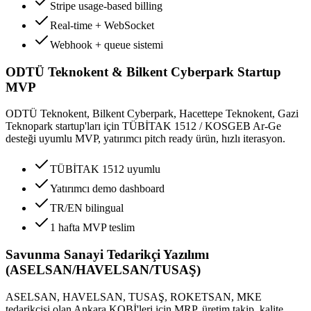
Stripe usage-based billing
Real-time + WebSocket
Webhook + queue sistemi
ODTÜ Teknokent & Bilkent Cyberpark Startup
MVP
ODTÜ Teknokent, Bilkent Cyberpark, Hacettepe Teknokent, Gazi
Teknopark startup'ları için TÜBİTAK 1512 / KOSGEB Ar-Ge
desteği uyumlu MVP, yatırımcı pitch ready ürün, hızlı iterasyon.
TÜBİTAK 1512 uyumlu
Yatırımcı demo dashboard
TR/EN bilingual
1 hafta MVP teslim
Savunma Sanayi Tedarikçi Yazılımı
(ASELSAN/HAVELSAN/TUSAŞ)
ASELSAN, HAVELSAN, TUSAŞ, ROKETSAN, MKE
tedarikçisi olan Ankara KOBİ'leri için MRP, üretim takip, kalite