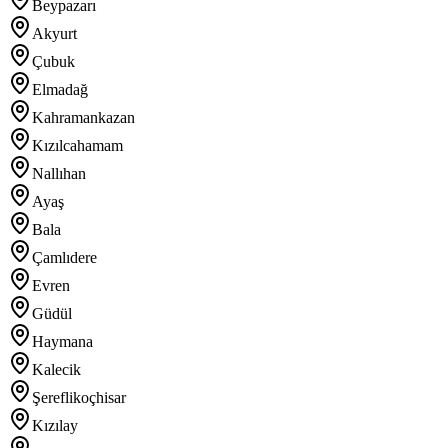
Beypazarı
Akyurt
Çubuk
Elmadağ
Kahramankazan
Kızılcahamam
Nallıhan
Ayaş
Bala
Çamlıdere
Evren
Güdül
Haymana
Kalecik
Şereflikoçhisar
Kızılay