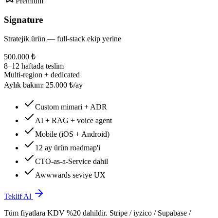
Premium
Signature
Stratejik ürün — full-stack ekip yerine
500.000 ₺
8–12 haftada teslim
Multi-region + dedicated
Aylık bakım: 25.000 ₺/ay
Custom mimari + ADR
AI + RAG + voice agent
Mobile (iOS + Android)
12 ay ürün roadmap'i
CTO-as-a-Service dahil
Awwwards seviye UX
Teklif Al
Tüm fiyatlara KDV %20 dahildir. Stripe / iyzico / Supabase /