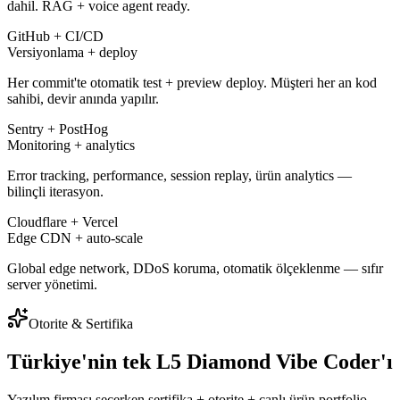
dahil. RAG + voice agent ready.
GitHub + CI/CD
Versiyonlama + deploy
Her commit'te otomatik test + preview deploy. Müşteri her an kod
sahibi, devir anında yapılır.
Sentry + PostHog
Monitoring + analytics
Error tracking, performance, session replay, ürün analytics —
bilinçli iterasyon.
Cloudflare + Vercel
Edge CDN + auto-scale
Global edge network, DDoS koruma, otomatik ölçeklenme — sıfır
server yönetimi.
Otorite & Sertifika
Türkiye'nin tek L5 Diamond Vibe Coder'ı
Yazılım firması seçerken sertifika + otorite + canlı ürün portfolio