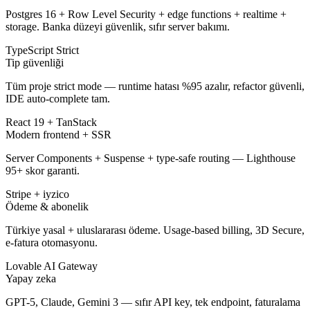
Postgres 16 + Row Level Security + edge functions + realtime +
storage. Banka düzeyi güvenlik, sıfır server bakımı.
TypeScript Strict
Tip güvenliği
Tüm proje strict mode — runtime hatası %95 azalır, refactor güvenli,
IDE auto-complete tam.
React 19 + TanStack
Modern frontend + SSR
Server Components + Suspense + type-safe routing — Lighthouse
95+ skor garanti.
Stripe + iyzico
Ödeme & abonelik
Türkiye yasal + uluslararası ödeme. Usage-based billing, 3D Secure,
e-fatura otomasyonu.
Lovable AI Gateway
Yapay zeka
GPT-5, Claude, Gemini 3 — sıfır API key, tek endpoint, faturalama