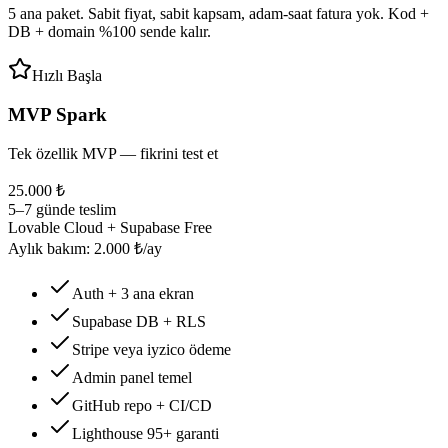
5 ana paket. Sabit fiyat, sabit kapsam, adam-saat fatura yok. Kod +
DB + domain %100 sende kalır.
Hızlı Başla
MVP Spark
Tek özellik MVP — fikrini test et
25.000 ₺
5–7 günde teslim
Lovable Cloud + Supabase Free
Aylık bakım: 2.000 ₺/ay
Auth + 3 ana ekran
Supabase DB + RLS
Stripe veya iyzico ödeme
Admin panel temel
GitHub repo + CI/CD
Lighthouse 95+ garanti