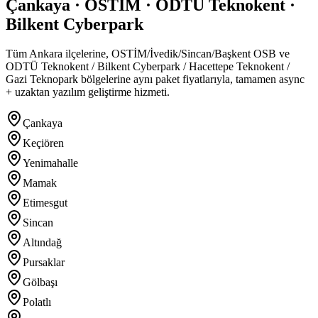
Çankaya · OSTİM · ODTÜ Teknokent ·
Bilkent Cyberpark
Tüm Ankara ilçelerine, OSTİM/İvedik/Sincan/Başkent OSB ve
ODTÜ Teknokent / Bilkent Cyberpark / Hacettepe Teknokent /
Gazi Teknopark bölgelerine aynı paket fiyatlarıyla, tamamen async
+ uzaktan yazılım geliştirme hizmeti.
Çankaya
Keçiören
Yenimahalle
Mamak
Etimesgut
Sincan
Altındağ
Pursaklar
Gölbaşı
Polatlı