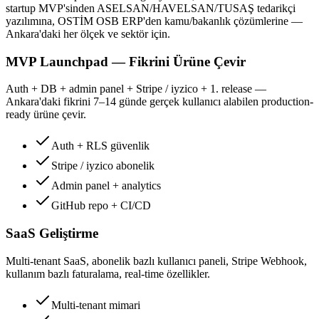
startup MVP'sinden ASELSAN/HAVELSAN/TUSAŞ tedarikçi
yazılımına, OSTİM OSB ERP'den kamu/bakanlık çözümlerine —
Ankara'daki her ölçek ve sektör için.
MVP Launchpad — Fikrini Ürüne Çevir
Auth + DB + admin panel + Stripe / iyzico + 1. release —
Ankara'daki fikrini 7–14 günde gerçek kullanıcı alabilen production-
ready ürüne çevir.
Auth + RLS güvenlik
Stripe / iyzico abonelik
Admin panel + analytics
GitHub repo + CI/CD
SaaS Geliştirme
Multi-tenant SaaS, abonelik bazlı kullanıcı paneli, Stripe Webhook,
kullanım bazlı faturalama, real-time özellikler.
Multi-tenant mimari