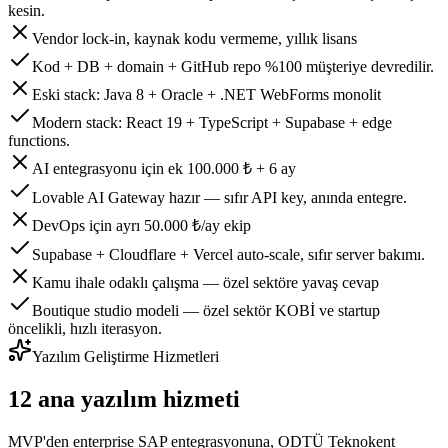
kesin.
Vendor lock-in, kaynak kodu vermeme, yıllık lisans
Kod + DB + domain + GitHub repo %100 müşteriye devredilir.
Eski stack: Java 8 + Oracle + .NET WebForms monolit
Modern stack: React 19 + TypeScript + Supabase + edge
functions.
AI entegrasyonu için ek 100.000 ₺ + 6 ay
Lovable AI Gateway hazır — sıfır API key, anında entegre.
DevOps için ayrı 50.000 ₺/ay ekip
Supabase + Cloudflare + Vercel auto-scale, sıfır server bakımı.
Kamu ihale odaklı çalışma — özel sektöre yavaş cevap
Boutique studio modeli — özel sektör KOBİ ve startup
öncelikli, hızlı iterasyon.
Yazılım Geliştirme Hizmetleri
12 ana yazılım hizmeti
MVP'den enterprise SAP entegrasyonuna, ODTÜ Teknokent