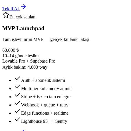
Teklif Al
En çok satılan
MVP Launchpad
Tam işlevli ürün MVP — gerçek kullanıcı akışı
60.000 ₺
10–14 günde teslim
Lovable Pro + Supabase Pro
Aylık bakım: 4.000 ₺/ay
Auth + abonelik sistemi
Multi-tier kullanıcı + admin
Stripe + iyzico tam entegre
Webhook + queue + retry
Edge functions + realtime
Lighthouse 95+ + Sentry