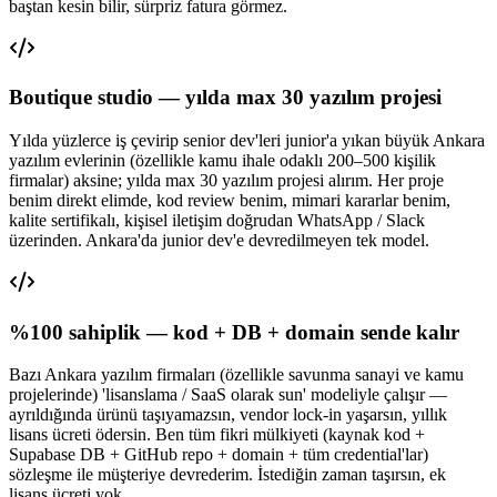
baştan kesin bilir, sürpriz fatura görmez.
Boutique studio — yılda max 30 yazılım projesi
Yılda yüzlerce iş çevirip senior dev'leri junior'a yıkan büyük Ankara
yazılım evlerinin (özellikle kamu ihale odaklı 200–500 kişilik
firmalar) aksine; yılda max 30 yazılım projesi alırım. Her proje
benim direkt elimde, kod review benim, mimari kararlar benim,
kalite sertifikalı, kişisel iletişim doğrudan WhatsApp / Slack
üzerinden. Ankara'da junior dev'e devredilmeyen tek model.
%100 sahiplik — kod + DB + domain sende kalır
Bazı Ankara yazılım firmaları (özellikle savunma sanayi ve kamu
projelerinde) 'lisanslama / SaaS olarak sun' modeliyle çalışır —
ayrıldığında ürünü taşıyamazsın, vendor lock-in yaşarsın, yıllık
lisans ücreti ödersin. Ben tüm fikri mülkiyeti (kaynak kod +
Supabase DB + GitHub repo + domain + tüm credential'lar)
sözleşme ile müşteriye devrederim. İstediğin zaman taşırsın, ek
lisans ücreti yok.