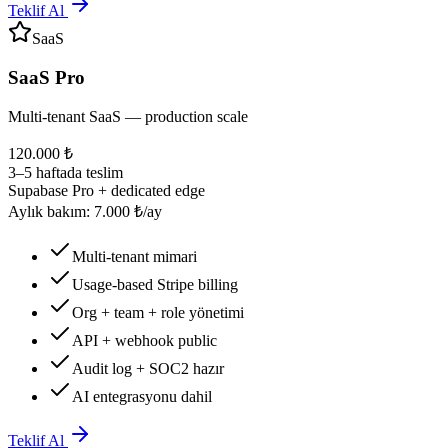
Teklif Al
SaaS
SaaS Pro
Multi-tenant SaaS — production scale
120.000 ₺
3–5 haftada teslim
Supabase Pro + dedicated edge
Aylık bakım: 7.000 ₺/ay
Multi-tenant mimari
Usage-based Stripe billing
Org + team + role yönetimi
API + webhook public
Audit log + SOC2 hazır
AI entegrasyonu dahil
Teklif Al