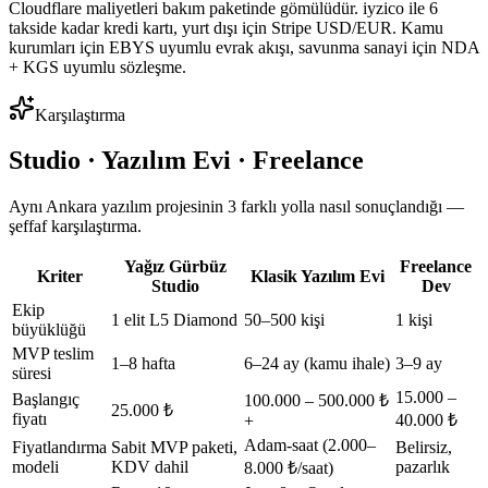
Cloudflare maliyetleri bakım paketinde gömülüdür. iyzico ile 6
takside kadar kredi kartı, yurt dışı için Stripe USD/EUR. Kamu
kurumları için EBYS uyumlu evrak akışı, savunma sanayi için NDA
+ KGS uyumlu sözleşme.
Karşılaştırma
Studio · Yazılım Evi · Freelance
Aynı Ankara yazılım projesinin 3 farklı yolla nasıl sonuçlandığı —
şeffaf karşılaştırma.
Yağız Gürbüz
Freelance
Kriter
Klasik Yazılım Evi
Studio
Dev
Ekip
1 elit L5 Diamond
50–500 kişi
1 kişi
büyüklüğü
MVP teslim
1–8 hafta
6–24 ay (kamu ihale)
3–9 ay
süresi
15.000 –
Başlangıç
100.000 – 500.000 ₺
25.000 ₺
fiyatı
40.000 ₺
+
Adam-saat (2.000–
Fiyatlandırma
Sabit MVP paketi,
Belirsiz,
modeli
KDV dahil
pazarlık
8.000 ₺/saat)