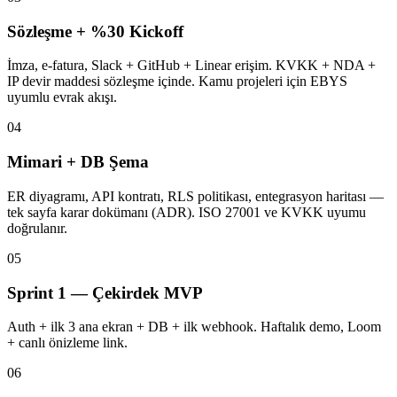
Sözleşme + %30 Kickoff
İmza, e-fatura, Slack + GitHub + Linear erişim. KVKK + NDA +
IP devir maddesi sözleşme içinde. Kamu projeleri için EBYS
uyumlu evrak akışı.
04
Mimari + DB Şema
ER diyagramı, API kontratı, RLS politikası, entegrasyon haritası —
tek sayfa karar dokümanı (ADR). ISO 27001 ve KVKK uyumu
doğrulanır.
05
Sprint 1 — Çekirdek MVP
Auth + ilk 3 ana ekran + DB + ilk webhook. Haftalık demo, Loom
+ canlı önizleme link.
06