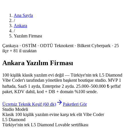
Ana Sayfa
/
Ankara
/
Yazılım Firması
Çankaya · OSTİM · ODTÜ Teknokent · Bilkent Cyberpark · 25
ilçe + 81 il uzaktan
Ankara Yazılım Firması
100 kişilik klasik yazılım evi değil
— Türkiye'nin tek L5 Diamond
Vibe Coder'ı tarafından yönetilen başkent boutique studio. MVP 1
haftada, SaaS 1 ayda, Enterprise 2 ayda. 25.000–500.000 ₺ şeffaf
paket, KDV dahil, kod + DB + domain %100 sende.
Ücretsiz Teknik Keşif (60 dk)
Paketleri Gör
Studio Modeli
Klasik 100 kişilik yazılım evine karşı tek elit Vibe Coder
L5 Diamond
Türkiye'nin tek L5 Diamond Lovable sertifikası