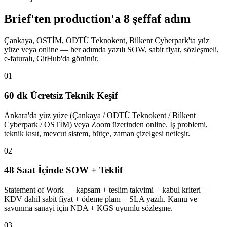
Brief'ten production'a 8 şeffaf adım
Çankaya, OSTİM, ODTÜ Teknokent, Bilkent Cyberpark'ta yüz
yüze veya online — her adımda yazılı SOW, sabit fiyat, sözleşmeli,
e-faturalı, GitHub'da görünür.
01
60 dk Ücretsiz Teknik Keşif
Ankara'da yüz yüze (Çankaya / ODTÜ Teknokent / Bilkent
Cyberpark / OSTİM) veya Zoom üzerinden online. İş problemi,
teknik kısıt, mevcut sistem, bütçe, zaman çizelgesi netleşir.
02
48 Saat İçinde SOW + Teklif
Statement of Work — kapsam + teslim takvimi + kabul kriteri +
KDV dahil sabit fiyat + ödeme planı + SLA yazılı. Kamu ve
savunma sanayi için NDA + KGS uyumlu sözleşme.
03