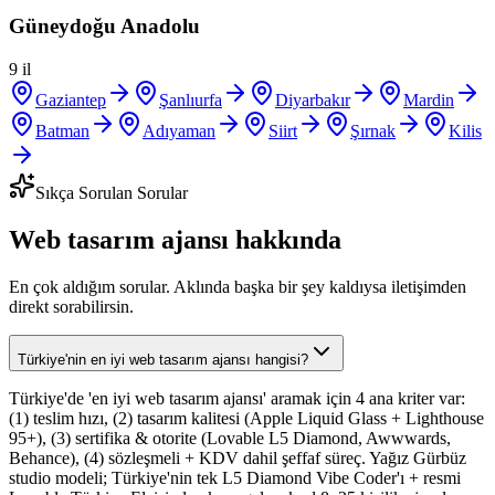
Güneydoğu Anadolu
9
il
Gaziantep
Şanlıurfa
Diyarbakır
Mardin
Batman
Adıyaman
Siirt
Şırnak
Kilis
Sıkça Sorulan Sorular
Web tasarım ajansı hakkında
En çok aldığım sorular. Aklında başka bir şey kaldıysa iletişimden
direkt sorabilirsin.
Türkiye'nin en iyi web tasarım ajansı hangisi?
Türkiye'de 'en iyi web tasarım ajansı' aramak için 4 ana kriter var:
(1) teslim hızı, (2) tasarım kalitesi (Apple Liquid Glass + Lighthouse
95+), (3) sertifika & otorite (Lovable L5 Diamond, Awwwards,
Behance), (4) sözleşmeli + KDV dahil şeffaf süreç. Yağız Gürbüz
studio modeli; Türkiye'nin tek L5 Diamond Vibe Coder'ı + resmi