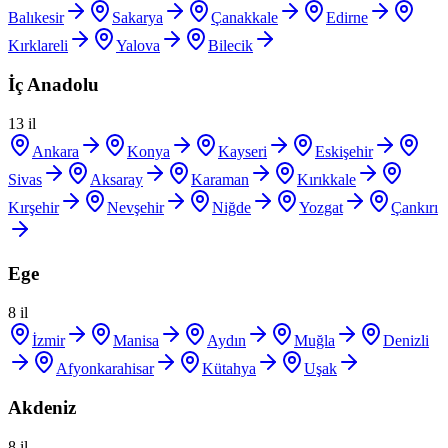
Balıkesir
Sakarya
Çanakkale
Edirne
Kırklareli
Yalova
Bilecik
İç Anadolu
13
il
Ankara
Konya
Kayseri
Eskişehir
Sivas
Aksaray
Karaman
Kırıkkale
Kırşehir
Nevşehir
Niğde
Yozgat
Çankırı
Ege
8
il
İzmir
Manisa
Aydın
Muğla
Denizli
Afyonkarahisar
Kütahya
Uşak
Akdeniz
8
il