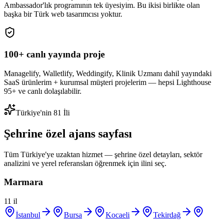
Ambassador'lık programının tek üyesiyim. Bu ikisi birlikte olan
başka bir Türk web tasarımcısı yoktur.
100+ canlı yayında proje
Managelify, Walletlify, Weddingify, Klinik Uzmanı dahil yayındaki
SaaS ürünlerim + kurumsal müşteri projelerim — hepsi Lighthouse
95+ ve canlı dolaşılabilir.
Türkiye'nin 81 İli
Şehrine özel ajans sayfası
Tüm Türkiye'ye uzaktan hizmet — şehrine özel detayları, sektör
analizini ve yerel referansları öğrenmek için ilini seç.
Marmara
11
il
İstanbul
Bursa
Kocaeli
Tekirdağ