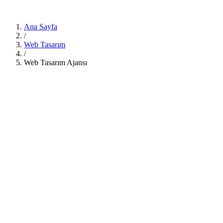
Ana Sayfa
/
Web Tasarım
/
Web Tasarım Ajansı
Studio Modeli
Klasik 12 kişilik ajansa karşı tek elit Vibe Coder
L5 Diamond
Türkiye'nin tek L5 Diamond seviye sertifikası
1–14 Gün Teslim