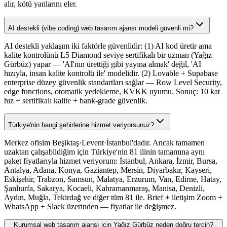
alır, kötü yanlarını eler.
AI destekli (vibe coding) web tasarım ajansı modeli güvenli mi?
AI destekli yaklaşım iki faktörle güvenlidir: (1) AI kod üretir ama
kalite kontrolünü L5 Diamond seviye sertifikalı bir uzman (Yağız
Gürbüz) yapar — 'AI'nın ürettiği gibi yayına almak' değil, 'AI
hızıyla, insan kalite kontrolü ile' modelidir. (2) Lovable + Supabase
enterprise düzey güvenlik standartları sağlar — Row Level Security,
edge functions, otomatik yedekleme, KVKK uyumu. Sonuç: 10 kat
hız + sertifikalı kalite + bank-grade güvenlik.
Türkiye'nin hangi şehirlerine hizmet veriyorsunuz?
Merkez ofisim Beşiktaş·Levent·İstanbul'dadır. Ancak tamamen
uzaktan çalışabildiğim için Türkiye'nin 81 ilinin tamamına aynı
paket fiyatlarıyla hizmet veriyorum: İstanbul, Ankara, İzmir, Bursa,
Antalya, Adana, Konya, Gaziantep, Mersin, Diyarbakır, Kayseri,
Eskişehir, Trabzon, Samsun, Malatya, Erzurum, Van, Edirne, Hatay,
Şanlıurfa, Sakarya, Kocaeli, Kahramanmaraş, Manisa, Denizli,
Aydın, Muğla, Tekirdağ ve diğer tüm 81 ile. Brief + iletişim Zoom +
WhatsApp + Slack üzerinden — fiyatlar ile değişmez.
Kurumsal web tasarım ajansı için Yağız Gürbüz neden doğru tercih?