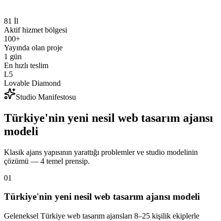
Geleneksel ajans 4–16 hafta — biz haftalar değil günler
81 İl Uzaktan
81 İl
Tüm Türkiye'ye aynı paket fiyatları, KDV dahil
Aktif hizmet bölgesi
100+
Yayında olan proje
1 gün
En hızlı teslim
L5
Lovable Diamond
Studio Manifestosu
Türkiye'nin yeni nesil web tasarım ajansı
modeli
Klasik ajans yapısının yarattığı problemler ve studio modelinin
çözümü — 4 temel prensip.
0
1
Türkiye'nin yeni nesil web tasarım ajansı modeli
Geleneksel Türkiye web tasarım ajansları 8–25 kişilik ekiplerle