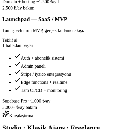
Domain + hosting ~1.500 ₺/yıl
2.500 ₺/ay bakım
Launchpad — SaaS / MVP
Tam işlevli ürün MVP, gerçek kullanıcı akışı.
Teklif al
1 haftadan başlar
Auth + abonelik sistemi
Admin paneli
Stripe / iyzico entegrasyonu
Edge functions + realtime
Tam CI/CD + monitoring
Supabase Pro ~1.000 ₺/ay
3.000+ ₺/ay bakım
Karşılaştırma
Studio · Klasik Ajans · Freelance