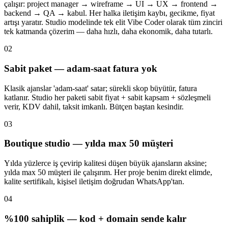
çalışır: project manager → wireframe → UI → UX → frontend →
backend → QA → kabul. Her halka iletişim kaybı, gecikme, fiyat
artışı yaratır. Studio modelinde tek elit Vibe Coder olarak tüm zinciri
tek katmanda çözerim — daha hızlı, daha ekonomik, daha tutarlı.
0
2
Sabit paket — adam-saat fatura yok
Klasik ajanslar 'adam-saat' satar; sürekli skop büyütür, fatura
katlanır. Studio her paketi sabit fiyat + sabit kapsam + sözleşmeli
verir, KDV dahil, taksit imkanlı. Bütçen baştan kesindir.
0
3
Boutique studio — yılda max 50 müşteri
Yılda yüzlerce iş çevirip kalitesi düşen büyük ajansların aksine;
yılda max 50 müşteri ile çalışırım. Her proje benim direkt elimde,
kalite sertifikalı, kişisel iletişim doğrudan WhatsApp'tan.
0
4
%100 sahiplik — kod + domain sende kalır