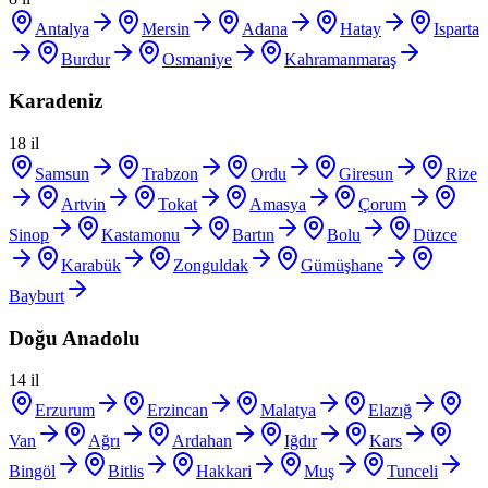
Antalya
Mersin
Adana
Hatay
Isparta
Burdur
Osmaniye
Kahramanmaraş
Karadeniz
18
il
Samsun
Trabzon
Ordu
Giresun
Rize
Artvin
Tokat
Amasya
Çorum
Sinop
Kastamonu
Bartın
Bolu
Düzce
Karabük
Zonguldak
Gümüşhane
Bayburt
Doğu Anadolu
14
il
Erzurum
Erzincan
Malatya
Elazığ
Van
Ağrı
Ardahan
Iğdır
Kars
Bingöl
Bitlis
Hakkari
Muş
Tunceli