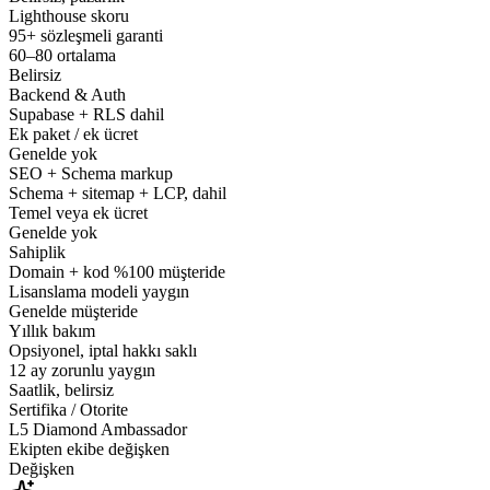
Lighthouse skoru
95+ sözleşmeli garanti
60–80 ortalama
Belirsiz
Backend & Auth
Supabase + RLS dahil
Ek paket / ek ücret
Genelde yok
SEO + Schema markup
Schema + sitemap + LCP, dahil
Temel veya ek ücret
Genelde yok
Sahiplik
Domain + kod %100 müşteride
Lisanslama modeli yaygın
Genelde müşteride
Yıllık bakım
Opsiyonel, iptal hakkı saklı
12 ay zorunlu yaygın
Saatlik, belirsiz
Sertifika / Otorite
L5 Diamond Ambassador
Ekipten ekibe değişken
Değişken