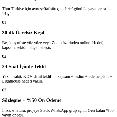
Tüm Türkiye için aynı şeffaf süreç — brief günü ile yayın arası 1–
14 gün.
01
30 dk Ücretsiz Keşif
Beşiktaş ofiste yüz yüze veya Zoom üzerinden online. Hedef,
kapsam, sektör, bütçe netleşir.
02
24 Saat İçinde Teklif
Yazılı, sabit, KDV dahil teklif — kapsam + teslim + ödeme planı +
Lighthouse hedefi yazılı.
03
Sözleşme + %50 Ön Ödeme
İmza, e-fatura, projeye Slack/WhatsApp grup açılır. Geri kalan %50
yayın öncesi.