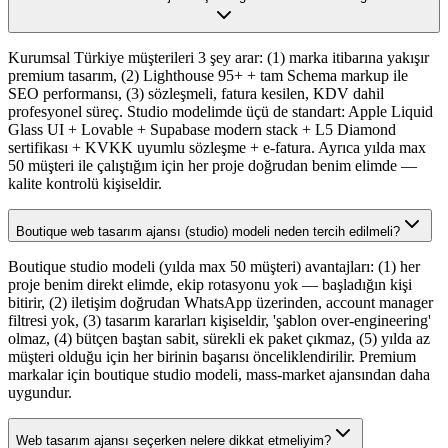
Kurumsal Türkiye müşterileri 3 şey arar: (1) marka itibarına yakışır
premium tasarım, (2) Lighthouse 95+ + tam Schema markup ile
SEO performansı, (3) sözleşmeli, fatura kesilen, KDV dahil
profesyonel süreç. Studio modelimde üçü de standart: Apple Liquid
Glass UI + Lovable + Supabase modern stack + L5 Diamond
sertifikası + KVKK uyumlu sözleşme + e-fatura. Ayrıca yılda max
50 müşteri ile çalıştığım için her proje doğrudan benim elimde —
kalite kontrolü kişiseldir.
Boutique web tasarım ajansı (studio) modeli neden tercih edilmeli?
Boutique studio modeli (yılda max 50 müşteri) avantajları: (1) her
proje benim direkt elimde, ekip rotasyonu yok — başladığın kişi
bitirir, (2) iletişim doğrudan WhatsApp üzerinden, account manager
filtresi yok, (3) tasarım kararları kişiseldir, 'şablon over-engineering'
olmaz, (4) bütçen baştan sabit, sürekli ek paket çıkmaz, (5) yılda az
müşteri olduğu için her birinin başarısı önceliklendirilir. Premium
markalar için boutique studio modeli, mass-market ajansından daha
uygundur.
Web tasarım ajansı seçerken nelere dikkat etmeliyim?