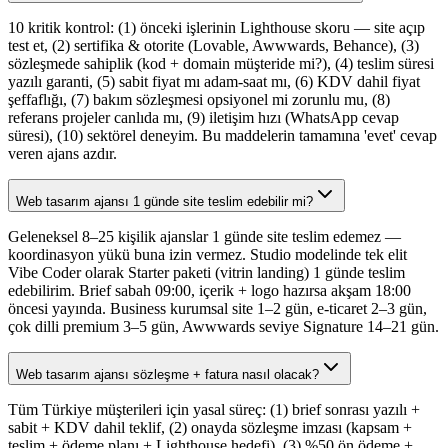
10 kritik kontrol: (1) önceki işlerinin Lighthouse skoru — site açıp
test et, (2) sertifika & otorite (Lovable, Awwwards, Behance), (3)
sözleşmede sahiplik (kod + domain müşteride mi?), (4) teslim süresi
yazılı garanti, (5) sabit fiyat mı adam-saat mı, (6) KDV dahil fiyat
şeffaflığı, (7) bakım sözleşmesi opsiyonel mi zorunlu mu, (8)
referans projeler canlıda mı, (9) iletişim hızı (WhatsApp cevap
süresi), (10) sektörel deneyim. Bu maddelerin tamamına 'evet' cevap
veren ajans azdır.
Web tasarım ajansı 1 günde site teslim edebilir mi?
Geleneksel 8–25 kişilik ajanslar 1 günde site teslim edemez —
koordinasyon yükü buna izin vermez. Studio modelinde tek elit
Vibe Coder olarak Starter paketi (vitrin landing) 1 günde teslim
edebilirim. Brief sabah 09:00, içerik + logo hazırsa akşam 18:00
öncesi yayında. Business kurumsal site 1–2 gün, e-ticaret 2–3 gün,
çok dilli premium 3–5 gün, Awwwards seviye Signature 14–21 gün.
Web tasarım ajansı sözleşme + fatura nasıl olacak?
Tüm Türkiye müşterileri için yasal süreç: (1) brief sonrası yazılı +
sabit + KDV dahil teklif, (2) onayda sözleşme imzası (kapsam +
teslim + ödeme planı + Lighthouse hedefi), (3) %50 ön ödeme +