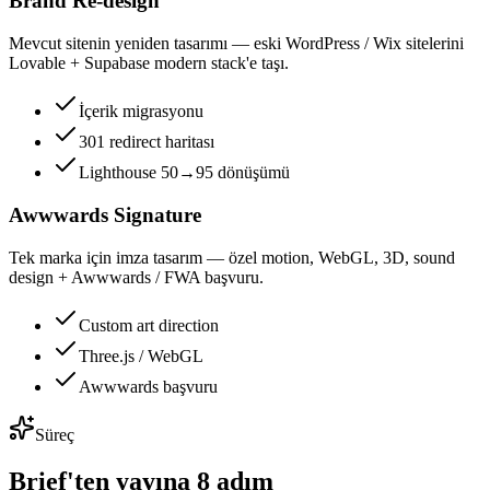
Brand Re-design
Mevcut sitenin yeniden tasarımı — eski WordPress / Wix sitelerini
Lovable + Supabase modern stack'e taşı.
İçerik migrasyonu
301 redirect haritası
Lighthouse 50→95 dönüşümü
Awwwards Signature
Tek marka için imza tasarım — özel motion, WebGL, 3D, sound
design + Awwwards / FWA başvuru.
Custom art direction
Three.js / WebGL
Awwwards başvuru
Süreç
Brief'ten yayına 8 adım