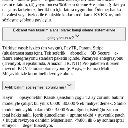
resmi e-fatura, (4) yayın öncesi %50 son ödeme + e-fatura. Şirket ya
da şahıs farketmez, her iki tip için fatura uygundur. Ödeme; banka
havalesi veya iyzico ile 6 takside kadar kredi kartı. KVKK uyumlu
sözleşme şablonu paylaşılır.
E-ticaret web tasarım ajansı olarak hangi ödeme sistemleriyle
çalışıyorsunuz?
Türkiye yasal: iyzico (en yaygın), PayTR, Param, Stripe
(uluslararası satış için). Tek seferlik + abonelik + 3D Secure + e-
fatura entegrasyonu standart paketin içinde. Pazaryeri entegrasyonu
(Trendyol, Hepsiburada, Amazon TR, N11) Pro paketten itibaren
mevcut. KDV faturası otomasyonu (e-Arşiv, e-Fatura) Mali
Müşavirinizle koordineli devreye alınır.
Aylık bakım sözleşmesi zorunlu mu?
Hayır — opsiyoneldir. Klasik ajansların çoğu '12 ay zorunlu bakım'
modeliyle çalışır; bu yıllık 6.000–30.000 ₺ ek maliyet demek. Studio
modelimde aylık bakım 500–3.000 ₺ aralığında, istediğin zaman
iptal hakkı saklı. İçerik güncelleme + uptime takibi + güvenlik patch
+ küçük revizyon dahildir. Müşterilerin ~%80'i ilk 6 ay sonrası iptal
etmiyor — değer hissediyor.