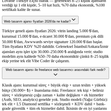
Lovable Türkiye Elçisi olarak — geleneksel 8–25 kişilik ajansların
verdiği işi 1 elit kişide, 5–10 kat hızlı, %70 daha ekonomik, %100
sertifikalı kalite ile sunar.
Web tasarım ajansı fiyatları 2026'da ne kadar?
Türkiye geneli ajans fiyatları 2026: vitrin landing 5.000 ₺'dan,
kurumsal 15.000 ₺'dan, e-ticaret 30.000 ₺'dan, premium çok dilli
50.000 ₺'dan, Awwwards seviye signature 120.000 ₺'dan başlar.
Tüm fiyatlara KDV %20 dahildir. Geleneksel İstanbul/Ankara/İzmir
ajansları aynı işler için 30.000–250.000 ₺ aralığında verir; studio
modelim aynı kalitede %50–70 daha ekonomiktir çünkü 8–25 kişilik
ekip yerine tek elit Vibe Coder ile çalışırım.
Web tasarım ajansı ile freelance web tasarımcı arasındaki fark nedir?
Klasik ajans: kurumsal süreç + büyük ekip + uzun teslim + yüksek
bütçe (30.000+ ₺) + lisanslama riski. Freelance: tek kişi + belirsiz
süreç + sözleşmesiz çoğu zaman + kalite değişken + ek hizmetler
(Auth, SEO, analytics) genelde yok. Studio modeli (Yağız Gürbüz):
tek elit + L5 Diamond sertifika + sözleşmeli + KDV dahil + bank-
grade güvenlik + tüm ek hizmetler dahil. İkisinin de en iyi yanlarını